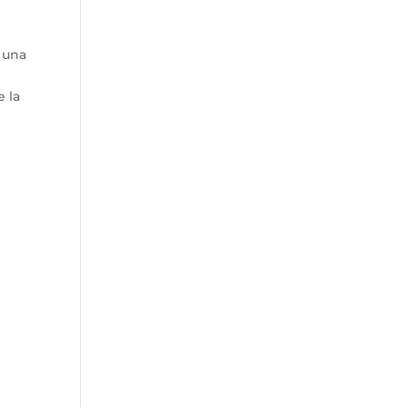
 una
 la
e