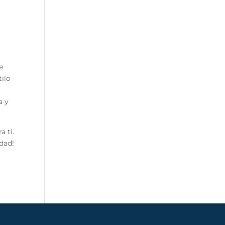
e
tilo
a y
a ti.
dad!