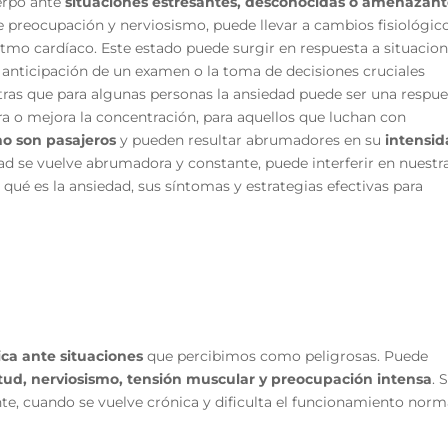
erpo ante
situaciones estresantes, desconocidas o amenazant
reocupación y nerviosismo, puede llevar a cambios fisiológic
tmo cardíaco. Este estado puede surgir en respuesta a situacio
la anticipación de un examen o la toma de decisiones cruciales
ras que para algunas personas la ansiedad puede ser una respue
 o mejora la concentración, para aquellos que luchan con
no son pasajeros
y pueden resultar abrumadores en su
intensid
ad se vuelve abrumadora y constante, puede interferir en nuestr
s qué es la ansiedad, sus síntomas y estrategias efectivas para
ica ante situaciones
que percibimos como peligrosas. Puede
tud, nerviosismo, tensión muscular y preocupación intensa
. S
e, cuando se vuelve crónica y dificulta el funcionamiento norm