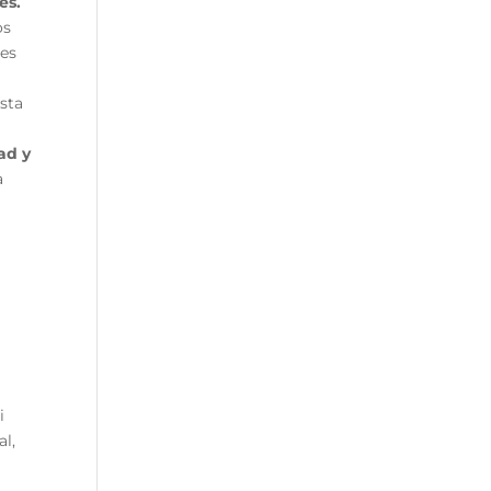
es.
os
nes
sta
ad y
a
i
al,