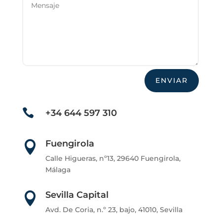
ENVIAR

+34 644 597 310
Fuengirola

Calle Higueras, nº13, 29640 Fuengirola,
Málaga
Sevilla Capital

Avd. De Coria, n.º 23, bajo, 41010, Sevilla