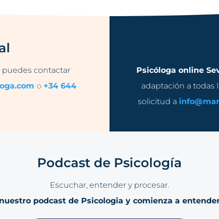
al
, puedes contactar
Psicóloga online Sev
loga.com
o
+34 644
adaptación a todas l
solicitud a
info@mar
Podcast de Psicología
Escuchar, entender y procesar.
nuestro podcast de Psicologia y comienza a entende