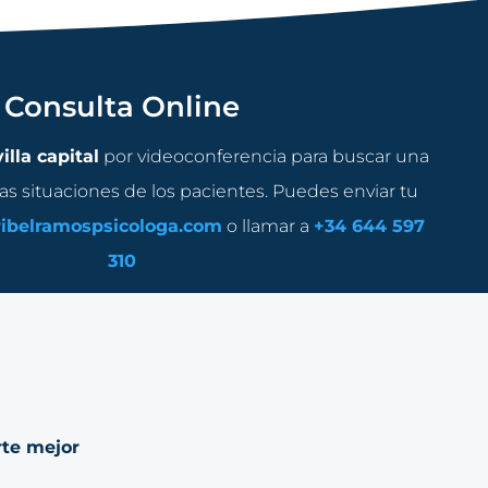
Consulta Online
illa capital
por videoconferencia para buscar una
as situaciones de los pacientes. Puedes enviar tu
ibelramospsicologa.com
o llamar a
+34 644 597
310
rte mejor