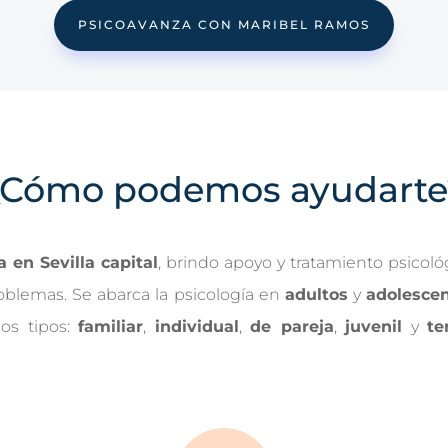
PSICOAVANZA CON MARIBEL RAMOS
¿Cómo podemos ayudarte
a en Sevilla capital
, brindo apoyo y tratamiento psicoló
oblemas. Se abarca la psicología en
adultos
y
adolesce
ios tipos:
familiar
,
individual
,
de pareja
,
juvenil
y
te