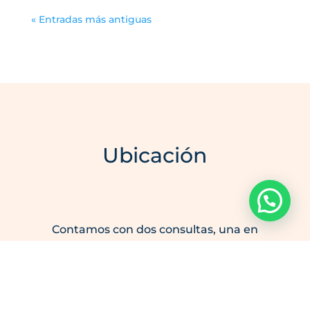
« Entradas más antiguas
Ubicación
Indícanos tu consulta
Contamos con dos consultas, una en
Fuengirola
y otra en
Sevilla capital
. Las
instalaciones en
Fuengirola
disponen de
aparcamiento particular de f
ácil acceso y